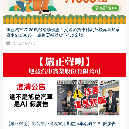
旭益汽車2026農機補助優惠！父親節買東林割草機再享加購
優惠$1000起 ，農糧署補助省下1/2金額
2026/07/20
【嚴正聲明】影音平台出現冒用旭益汽車名義的 AI 假廣告