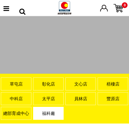
0
草屯店
彰化店
文心店
梧棲店
中科店
太平店
員林店
豐原店
總部育成中心
福科廠