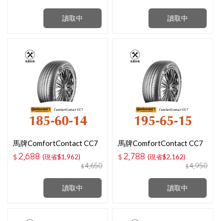
讀取中
讀取中
馬牌ComfortContact CC7
馬牌ComfortContact CC7
185-60-14 安靜舒適輪胎
195-65-15 安靜舒適輪胎
2,688
2,788
$
(現省$1,962)
$
(現省$2,162)
4,650
4,950
$
$
讀取中
讀取中