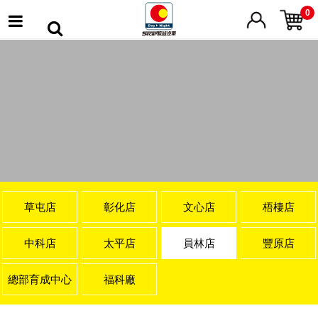
0
草屯店
彰化店
文心店
梧棲店
中科店
太平店
員林店
豐原店
總部育成中心
福科廠