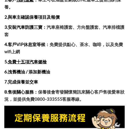
養。
2.與車主確認保養項目及報價
3.安裝汽車防護三寶：
汽車座椅護套、方向盤護套、汽車排檔護
套
4.客戶VIP休息室等候：
免費提供點心、茶水、咖啡，以及免費
wifi上網
5.
免費十五項汽車健檢
6.洩舊機油 / 添加新機油
7.完成保養並交車
8.售後關心服務：
保養後會寄發關懷簡訊來關心客戶售後愛車狀
況，並提供免費0800-333555客服專線。