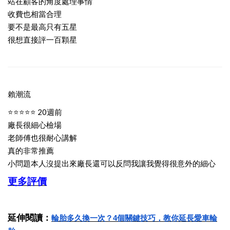
站在顧客的角度處理事情
收費也相當合理
要不是最高只有五星
很想直接評一百顆星
賴潮流
⭐⭐⭐⭐⭐ 20週前
廠長很細心檢場
老師傅也很耐心講解
真的非常推薦
小問題本人沒提出來廠長還可以反問我讓我覺得很意外的細心
更多評價
延伸閱讀：
輪胎多久換一次？4個關鍵技巧，教你延長愛車輪