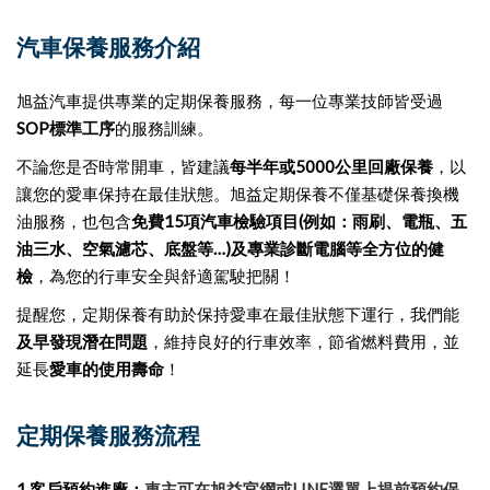
汽車保養服務介紹
旭益汽車提供專業的定期保養服務，每一位專業技師皆受過
SOP標準工序
的服務訓練。
不論您是否時常開車，皆建議
每半年或5000公里回廠保養
，以
讓您的愛車保持在最佳狀態。
旭益定期保養不僅基礎保養換機
油服務，也包含
免費15項汽車檢驗項目(例如：雨刷、電瓶、五
油三水、空氣濾芯、底盤等…)及專業診斷電腦等全方位的健
檢
，為您的行車安全與舒適駕駛把關！
提醒您，定期保養有助於保持愛車在最佳狀態下運行，我們能
及早發現潛在問題
，維持良好的行車效率，節省燃料費用，並
延長
愛車的使用壽命
！
定期保養服務流程
1.客戶
預約進廠
：
車主可在旭益官網或LINE選單上提前預約保