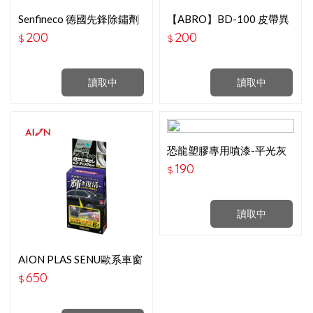
Senfineco 德國先鋒除鏽劑
【ABRO】BD-100 皮帶異
450ML 9995
常保養噴劑(170G)-200
200
200
$
$
讀取中
讀取中
恐龍塑膠專用噴漆-平光灰
190
$
讀取中
AION PLAS SENU歐系車窗
鋁飾條除鏽拋光＋鍍膜組
650
$