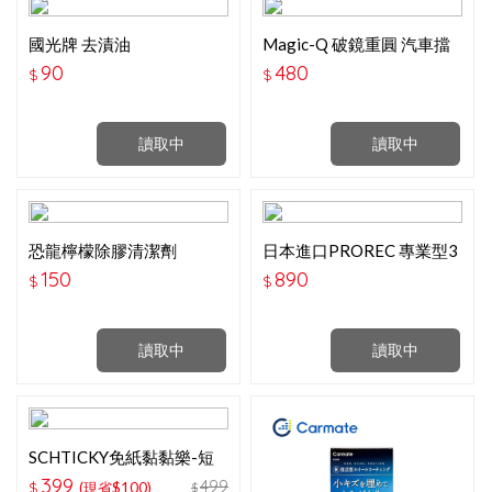
國光牌 去漬油
Magic-Q 破鏡重圓 汽車擋
風玻璃修補組
90
480
$
$
讀取中
讀取中
恐龍檸檬除膠清潔劑
日本進口PROREC 專業型3
220ML
＋1大燈研磨組＋鍍膜劑 大
150
890
$
$
燈拋光 刮痕修復 PR-006
讀取中
讀取中
SCHTICKY免紙黏黏樂-短
柄
399
499
$
(現省$100)
$