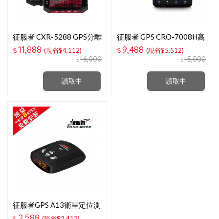
征服者 CXR-5288 GPS分離
征服者 GPS CRO-7008H高
式全頻測速器
感七彩炫光屏分離式全頻測
11,888
9,488
$
(現省$4,112)
$
(現省$5,512)
速器
16,000
15,000
$
$
讀取中
讀取中
征服者GPS A13衛星定位測
速器
2,588
$
(現省$2,412)