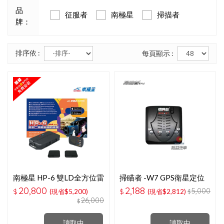
品
征服者
南極星
掃描者
牌：
排序依 :
每頁顯示 :
南極星 HP-6 雙LD全方位雷
掃瞄者 -W7 GPS衛星定位
射二極體無線防護罩
區間偵測固定點測速器
20,800
2,188
5,000
$
(現省$5,200)
$
(現省$2,812)
$
26,000
$
讀取中
讀取中