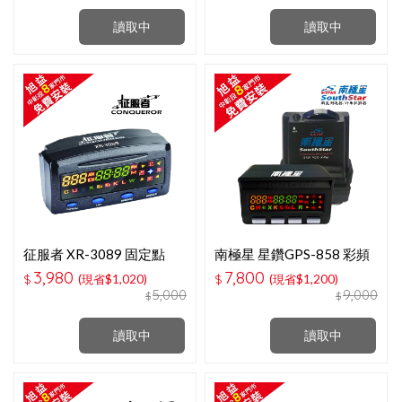
讀取中
讀取中
征服者 XR-3089 固定點
南極星 星鑽GPS-858 彩頻
GPS測速器
雙顯面板分離式測速器
3,980
7,800
$
(現省$1,020)
$
(現省$1,200)
5,000
9,000
$
$
讀取中
讀取中