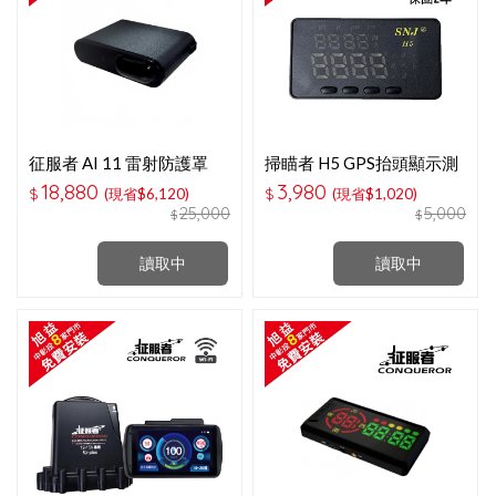
征服者 AI 11 雷射防護罩
掃瞄者 H5 GPS抬頭顯示測
速器(區間測速.科技執法警
18,880
3,980
$
(現省$6,120)
$
(現省$1,020)
示)
25,000
5,000
$
$
讀取中
讀取中