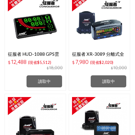
征服者 HUD-1088 GPS雲
征服者 XR-3089 分離式全
端分離式全頻測速器(彩色)
頻測速器
12,488
7,980
$
(現省$5,512)
$
(現省$2,020)
18,000
10,000
$
$
讀取中
讀取中