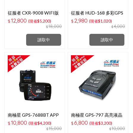
征服者 CXR-9008 WIFI版
征服者 HUD-168 多彩GPS
全彩觸控螢幕分離式全頻測
測速抬頭顯示器
12,800
2,980
$
(現省$5,200)
$
(現省$1,020)
速器
18,000
4,000
$
$
讀取中
讀取中
南極星 GPS-7688BT APP
南極星 GPS-797 高亮液晶
觸控液晶彩屏分離式測速器
一體式全頻測速器
10,800
6,800
$
(現省$4,200)
$
(現省$3,200)
15,000
10,000
$
$