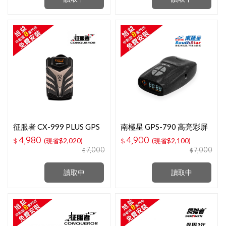
征服者 CX-999 PLUS GPS
南極星 GPS-790 高亮彩屏
全頻雷達測速器
一體式全頻測速器
4,980
4,900
$
(現省$2,020)
$
(現省$2,100)
7,000
7,000
$
$
讀取中
讀取中