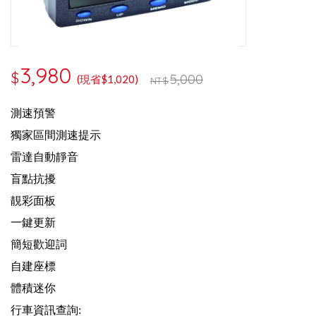
3,980
$
5,000
(現省$1,020)
NT$
測速預警
獨家區間測速提示
雷達自動靜音
盲點抗擾
靚彩面板
一鍵更新
簡短歡迎詞
自建座標
體積迷你
行車資訊查詢: