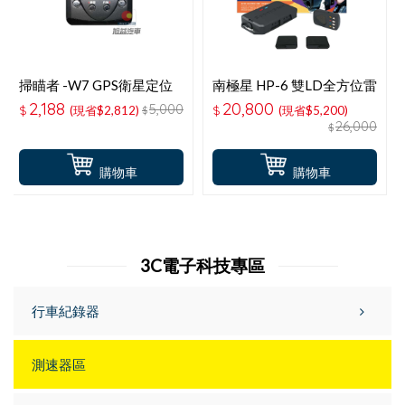
掃瞄者 -W7 GPS衛星定位
南極星 HP-6 雙LD全方位雷
區間偵測固定點測速器
射二極體無線防護罩
2,188
20,800
5,000
$
(現省$2,812)
$
(現省$5,200)
$
26,000
$
購物車
購物車
3C電子科技專區
行車紀錄器
測速器區