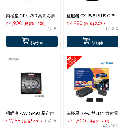
南極星 GPS-790 高亮彩屏
征服者 CX-999 PLUS GPS
一體式全頻測速器
全頻雷達測速器
4,900
4,980
$
(現省$2,100)
$
(現省$2,020)
7,000
7,000
$
$
購物車
購物車
掃瞄者 -W7 GPS衛星定位
南極星 HP-6 雙LD全方位雷
區間偵測固定點測速器
射二極體無線防護罩
2,188
20,800
5,000
$
(現省$2,812)
$
(現省$5,200)
$
26,000
$