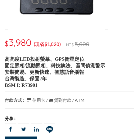
3,980
$
5,000
(現省$1,020)
NT$
高亮度LED投射螢幕、GPS衛星定位
固定照相/流動照相、科技執法、區間偵測警示
安裝簡易、更新快速、智慧語音播報
台灣製造、保固2年
BSM I: R73901
付款方式 :
信用卡 /
貨到付款 / ATM
分享 :