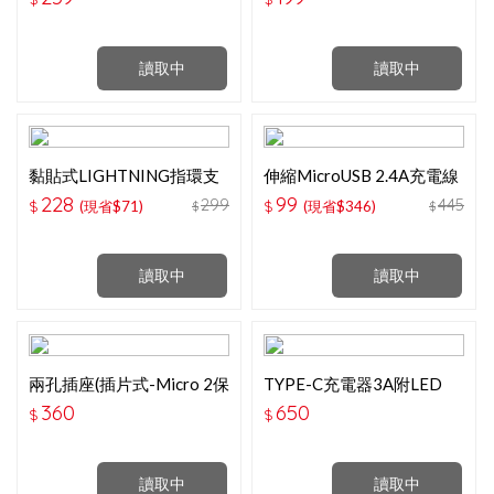
線1.2M
讀取中
讀取中
黏貼式LIGHTNING指環支
伸縮microUSB 2.4A充電線
架分線器 IP-R500
CZ431
228
99
299
445
$
(現省$71)
$
(現省$346)
$
$
讀取中
讀取中
兩孔插座(插片式-Micro 2保
TYPE-C充電器3A附LED
險絲)
360
650
$
$
讀取中
讀取中