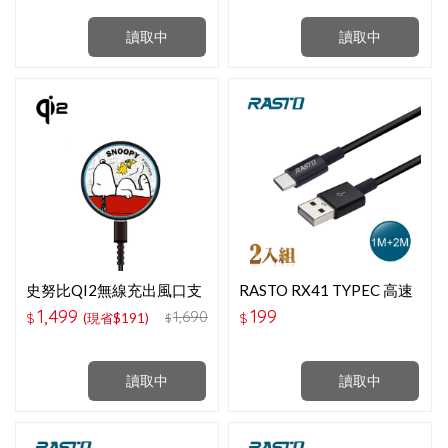
讀取中
讀取中
史努比QI2無線充出風口支
RASTO RX41 TYPEC 高速
架-紅屋
QC3.0充電傳輸線雙入組
1,499
199
1,690
$
(現省$191)
$
$
1M＋2M
讀取中
讀取中