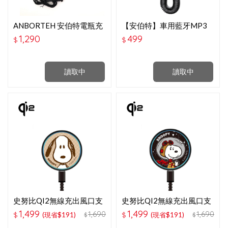
ANBORTEH 安伯特電瓶充
【安伯特】車用藍牙MP3
電器-黑色款 (一年保固)
音樂播放器-ABT-E087
1,290
499
$
$
讀取中
讀取中
史努比QI2無線充出風口支
史努比QI2無線充出風口支
架-大臉
架-太空
1,499
1,499
1,690
1,690
$
(現省$191)
$
(現省$191)
$
$