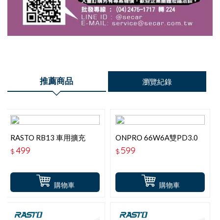
推薦商品
瀏覽紀錄
RASTO RB13 車用擴充
ONPRO 66W6A雙PD3.0
54W+PD+雙QC3.0快速充
急速車充 黑
499
599
$
$
電器
購物車
購物車