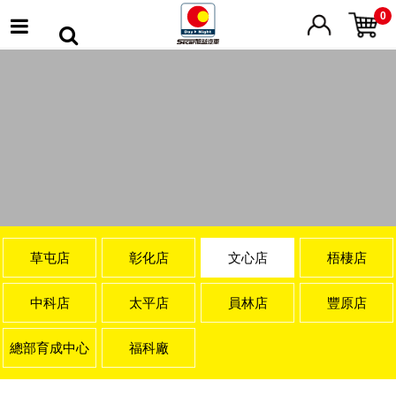
0
草屯店
彰化店
文心店
梧棲店
中科店
太平店
員林店
豐原店
總部育成中心
福科廠