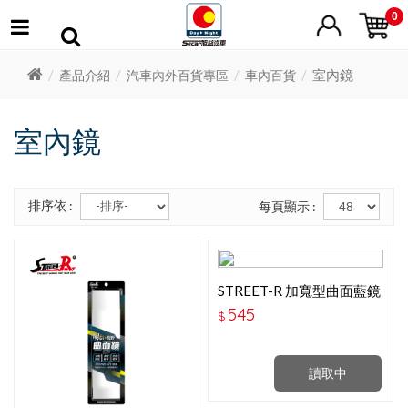
0
室內鏡
產品介紹
汽車內外百貨專區
車內百貨
室內鏡
排序依 :
每頁顯示 :
STREET-R 加寬型曲面藍鏡
室內鏡 280X80MM SR-
545
$
107B
讀取中