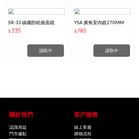
SR-33 碳纖防眩曲面鏡
YSA 廣角室內鏡270MM
280MM
(JM-1106)
335
180
$
$
讀取中
讀取中
關於我們
客戶服務
認識旭益
線上客服
門市據點
購物流程