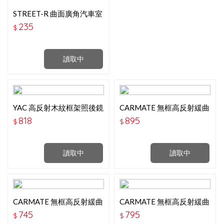
STREET-R 曲面廣角汽車室
內後視鏡 黑色 300mm SR-
235
$
101BK
讀取中
YAC 高反射木紋框架照後鏡
CARMATE 無框高反射緩曲
270mm (PW-80)
面鏡 300MM DZ558
818
895
$
$
讀取中
讀取中
CARMATE 無框高反射緩曲
CARMATE 無框高反射緩曲
面鏡 240MM DZ556
面鏡270MM DZ557
745
795
$
$