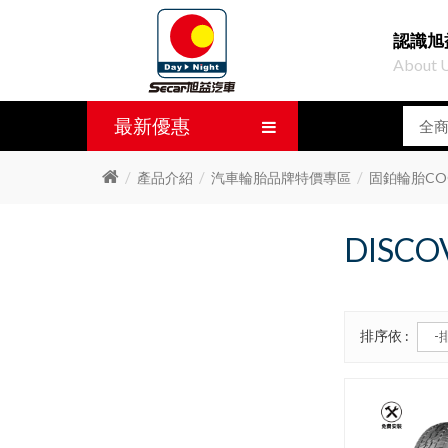
認識旭
About 
最新優惠
產品介紹
汽車輪胎品牌特價專區
固鉑輪胎CO
DISCO
排序依 :