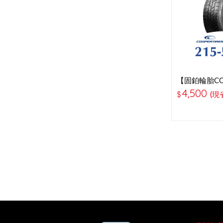
【固鉑輪胎CO
55-17耐磨輪
4,500
$
(現省