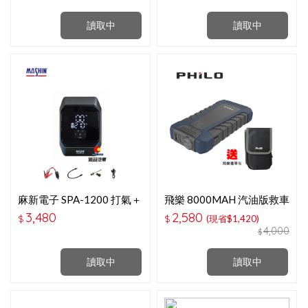
讀取中
讀取中
麻新電子 SPA-1200 打氣＋
飛樂 8000MAH 汽油版救車
救車行動電源一體機
行動電源 蒼藍灰速充款-PJ-
3,480
2,580
$
$
(現省$1,420)
280-送攜帶包
4,000
$
讀取中
讀取中