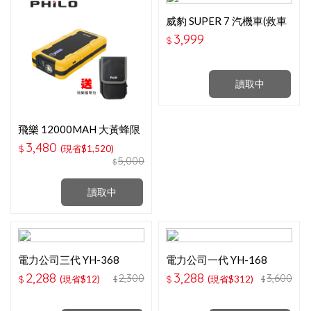
威豹 SUPER 7 汽機車(救車
霸)中級版
3,999
$
讀取中
飛樂 12000MAH 大黃蜂限
定版汽柴油救車行動電源 -
3,480
$
(現省$1,520)
PJ-612 -送攜帶包
5,000
$
讀取中
電力公司三代 YH-368
電力公司一代 YH-168
2,288
3,288
2,300
3,600
$
(現省$12)
$
(現省$312)
$
$