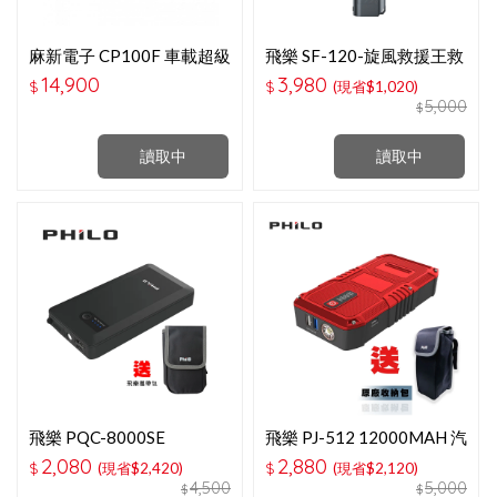
麻新電子 CP100F 車載超級
飛樂 SF-120-旋風救援王救
電容
車強風多功能機
14,900
3,980
$
$
(現省$1,020)
5,000
$
讀取中
讀取中
飛樂 PQC-8000SE
飛樂 PJ-512 12000MAH 汽
8000MAH 純黑潮酷款 救車
柴油緋紅限定款 救車行動
2,080
2,880
$
(現省$2,420)
$
(現省$2,120)
行動電源
電源
4,500
5,000
$
$