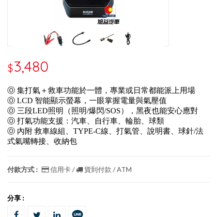
3,480
$
Ⓞ 集打氣＋救車功能於一體，專業或日常都能派上用場
Ⓞ LCD 智能顯示螢幕，一眼掌握電量與氣壓值
Ⓞ 三段LED照明（照明/爆閃/SOS），黑夜也能安心應對
Ⓞ 打氣功能支援：汽車、自行車、輪胎、球類
Ⓞ 內附 救車線組、TYPE-C線、打氣管、說明書、球針/法
式氣嘴轉接、收納包
付款方式 :
信用卡 /
貨到付款 / ATM
分享 :