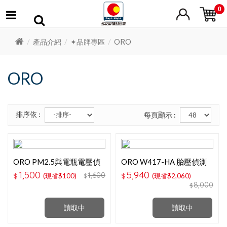
0
ORO
產品介紹
✦品牌專區
ORO
排序依 :
每頁顯示 :
ORO PM2.5與電瓶電壓偵
ORO W417-HA 胎壓偵測
測模組
器 (盲塞式)本田專用
1,500
5,940
1,600
$
(現省$100)
$
(現省$2,060)
$
8,000
$
讀取中
讀取中