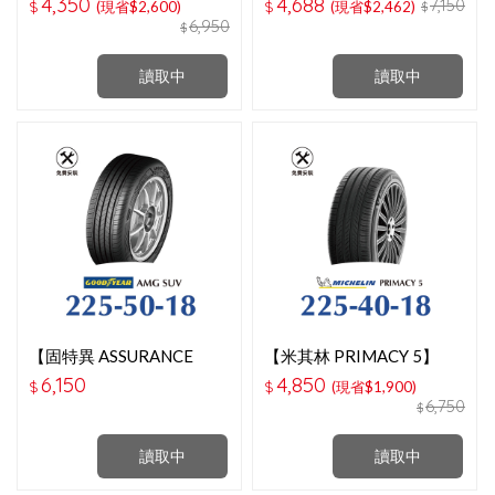
4,350
4,688
7,150
$
(現省$2,600)
$
(現省$2,462)
$
6,950
$
讀取中
讀取中
【固特異 ASSURANCE
【米其林 PRIMACY 5】
MAXGUARD SUV】 225-
225-40-18 耐磨舒適輪胎
6,150
4,850
$
$
(現省$1,900)
50-18操控性能輪胎
6,750
$
讀取中
讀取中