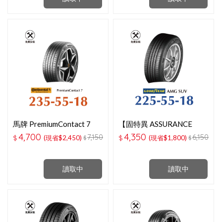
馬牌 PremiumContact 7
【固特異 ASSURANCE
235-55-18舒適優化輪胎
MAXGUARD SUV】 225-
4,700
4,350
7,150
6,150
$
(現省$2,450)
$
(現省$1,800)
$
$
55-18操控性能輪胎
讀取中
讀取中