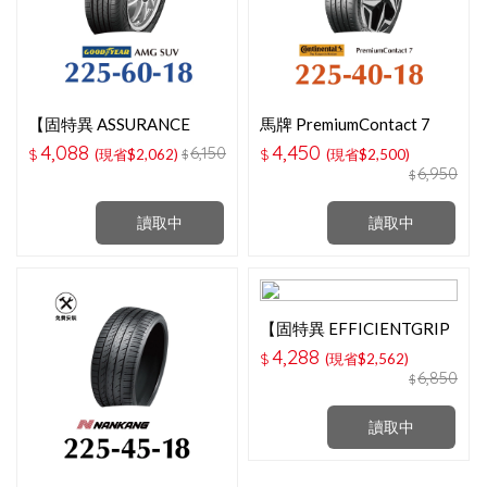
【固特異 ASSURANCE
馬牌 PremiumContact 7
MAXGUARD SUV】 225-
225-40-18舒適優化輪胎
4,088
4,450
6,150
$
(現省$2,062)
$
(現省$2,500)
$
60-18操控性能輪胎
6,950
$
讀取中
讀取中
【固特異 EFFICIENTGRIP
PERFORMANCE SUV】
4,288
$
(現省$2,562)
235-55-18 低噪音舒適輪
6,850
$
胎
讀取中