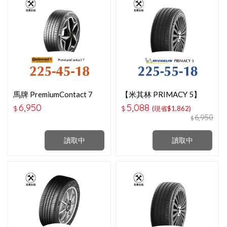
馬牌 PremiumContact 7
【米其林 PRIMACY 5】
225-45-18舒適優化輪胎
225-55-18 耐磨舒適輪胎
6,950
5,088
$
$
(現省$1,862)
6,950
$
讀取中
讀取中