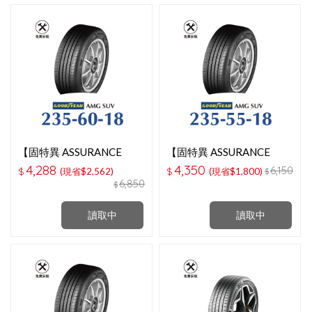
【固特異 ASSURANCE
【固特異 ASSURANCE
MAXGUARD SUV】 235-
MAXGUARD SUV】 235-
4,288
4,350
6,150
$
(現省$2,562)
$
(現省$1,800)
$
60-18操控性能輪胎
55-18操控性能輪胎
6,850
$
讀取中
讀取中