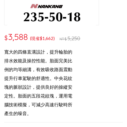
3,588
$
5,250
(現省$1,662)
NT$
寬大的四條直溝設計，
提升輪胎的
排水效能及操控性能。
胎面完美比
例的均等細溝，有效吸
收路面震動
提升行車駕駛的舒適性。
中央花紋
塊的脈狀設計，提供良好的
操縱安
定性。
胎面的五段花紋塊，運
用電
腦技術模擬，可減少高速行駛時
所
產生的噪音。