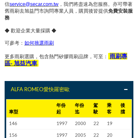
信
service@secar.com.tw
，我們將盡速為您服務。
亦可帶著
舊雨刷去旭益門市詢問專業人員，購買後皆提供
免費安裝服
務
◆ 歡迎企業大量採購 ◆
可參考：
如何挑選雨刷
雨刷專
更多雨刷選購，包含熱門矽膠雨刷品牌，可至：
區- 旭益汽車
ALFA ROMEO愛快羅密歐
年份
年份
駕
乘
後
車型
起
迄
駛
客
擋
146
1997
2000
22
19
156
1997
2005
22
20