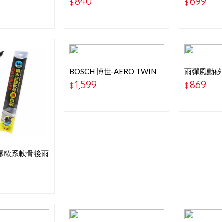
840
699
$
$
BOSCH 博世-AERO TWIN
雨彈風動矽
30+30吋 專用軟骨雨刷 (
雨刷
1,599
869
$
$
FORD FOCUS)
 矽膠歐系軟骨後雨
MM