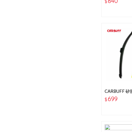
840
$
CARBUFF
刷 14吋-355
699
$