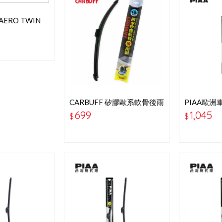
AERO TWIN
專用軟骨雨刷
S)
CARBUFF 矽膠歐系軟骨後雨
PIAA歐洲
刷 16吋-405MM
吋
699
1,045
$
$