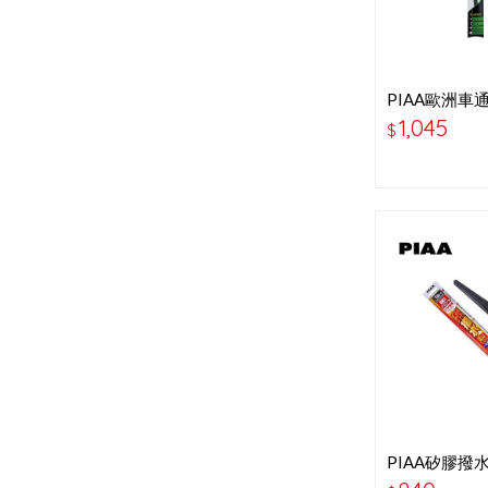
PIAA歐洲車
吋-P97040B
1,045
$
PIAA矽膠撥水
＂ WSU30RS