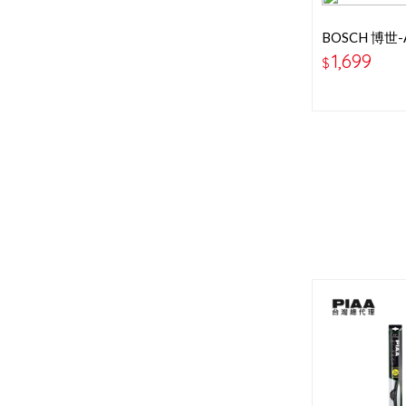
BOSCH 博世-
29+29吋 
1,699
$
(FORD FOCU