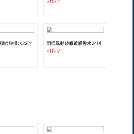
699
$
膠鍍膜撥水22吋
雨彈風動矽膠鍍膜撥水24吋
雨刷
899
$