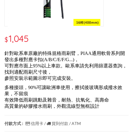
1,045
$
針對歐系車原廠的特殊規格雨刷臂，PIAA通用軟骨系列開
發出多種對應卡扣(A/B/C/E/F/G...)，
可對應市面上95%以上車款。歐系車請先利用篩選器查詢，
找到適配雨刷尺寸後，
參照安裝示範圖示即可完成安裝。
多種接頭，90%可讓歐洲車使用，擦拭後玻璃形成撥水效
果，不留痕
有效降低雨刷跳動及雜音，耐熱、抗氧化、高壽命
高質量的矽膠撥水雨刷，外觀流線型無框設計
付款方式 :
信用卡 /
貨到付款 / ATM