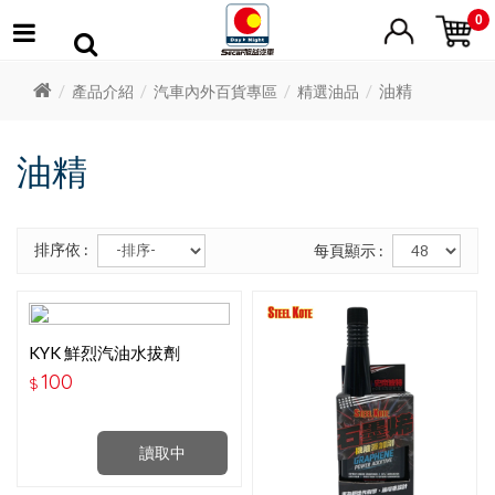
0
油精
產品介紹
汽車內外百貨專區
精選油品
油精
排序依 :
每頁顯示 :
KYK 鮮烈汽油水拔劑
200ML
100
$
讀取中