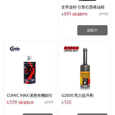
史帝波特 引擎石墨稀油精
236ML
891
990
$
(現省$99)
$
讀取中
CUMIC MAX 液態有機鉬引
G2000 馬力提升劑
擎強化油精 300ML
539
120
599
$
(現省$60)
$
$