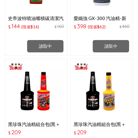
史帝波特噴油嘴積碳清潔汽
愛鐵強 GX-300 汽油精-新
油精 A010540
包裝
144
398
160
460
$
(現省$16)
$
(現省$62)
$
$
讀取中
讀取中
黑珍珠汽油精組合包(黑＋
黑珍珠汽油精組合包(黑＋
橘)
黃)
209
209
$
$