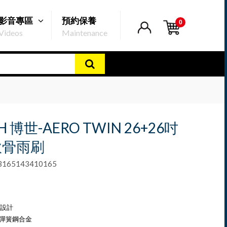
影音專區
預約保養
0
Videos
Maintenance
H 博世-AERO TWIN 26+26吋
軟骨雨刷
65143410165
9
設計
um彈簧鋼合金