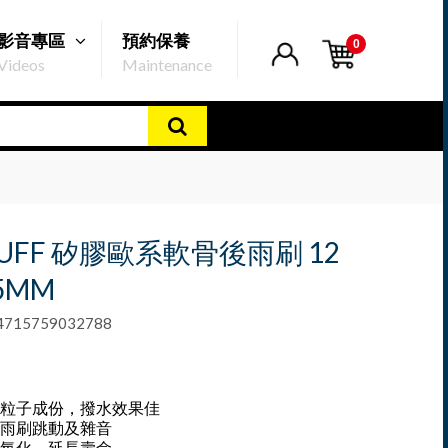
影音專區
預約保養
0
Videos
Maintenance
BUFF 矽膠歐系軟骨後雨刷 12
5MM
15759032788
粒子成份，撥水效果佳
雨刷跳動及雜音
氧化、延長壽命