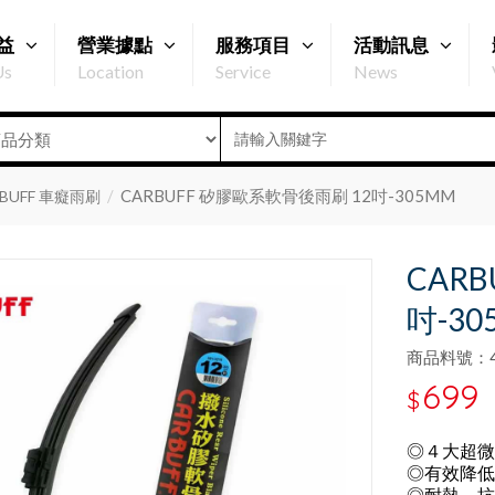
益
營業據點
服務項目
活動訊息
Us
Location
Service
News
CARBUFF 矽膠歐系軟骨後雨刷 12吋-305MM
RBUFF 車癡雨刷
CAR
吋-30
商品料號：47
699
$
◎４大超微
◎有效降低
◎耐熱、抗