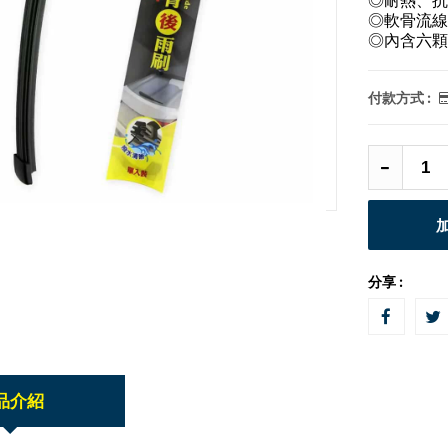
◎軟骨流線
◎內含六顆
付款方式 :
分享 :
品介紹