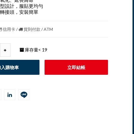
型設計，服貼更均勻
轉接頭，安裝簡單
信用卡 /
貨到付款 / ATM
庫存量
< 19
加入購物車
立即結帳