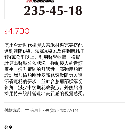
4,700
$
使用全新世代橡膠與奈米材料完美搭配
達到滾阻B級、濕抓A級以及達到磨耗里
程4萬公里以上。利用聲學軟體，模擬
計算出聲壓分佈狀況，抑制擾人的音頻
產生，提升駕駛的舒適性。高強度胎面
設計增加輪胎剛性及降低滾動阻力以達
節省電耗的要求，並結合胎肩部橫溝切
斜角，減少中後期花紋變形。外側胎邊
採用特殊設計營造出高質感的視覺感受。
付款方式 :
信用卡 /
貨到付款 / ATM
分享 :