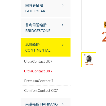
固特異輪胎
GOODYEAR
普利司通輪胎
BRIDGESTONE
馬牌輪胎
CONTINENTAL
UltraContact UC7
UltraContact UX7
PremiumContact 7
ComfortContact CC7
南港輪胎 NANKANG