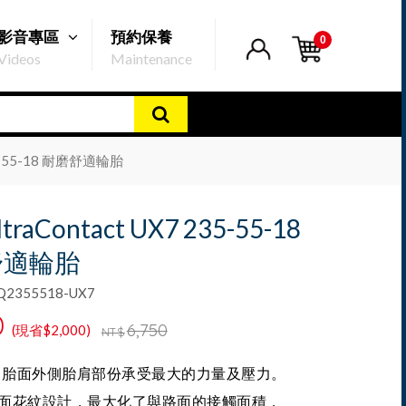
影音專區
預約保養
0
Videos
Maintenance
35-55-18 耐磨舒適輪胎
raContact UX7 235-55-18
舒適輪胎
355518-UX7
0
6,750
(現省$2,000)
NT$
，胎面外側胎肩部份承受最大的力量及壓力。
ce 胎面花紋設計，最大化了與路面的接觸面積，