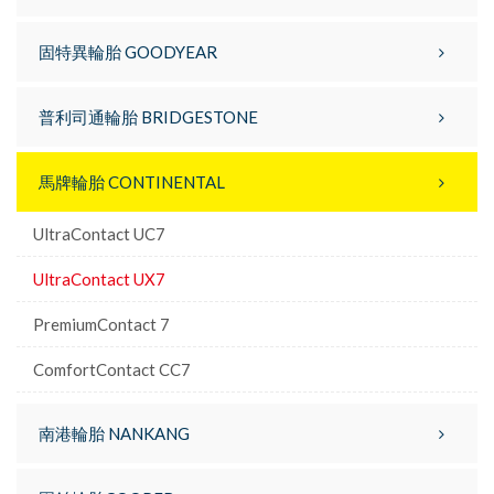
固特異輪胎 GOODYEAR
普利司通輪胎 BRIDGESTONE
馬牌輪胎 CONTINENTAL
UltraContact UC7
UltraContact UX7
PremiumContact 7
ComfortContact CC7
南港輪胎 NANKANG