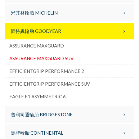
米其林輪胎 MICHELIN
固特異輪胎 GOODYEAR
ASSURANCE MAXGUARD
ASSURANCE MAXGUARD SUV
EFFICIENTGRIP PERFORMANCE 2
EFFICIENTGRIP PERFORMANCE SUV
EAGLE F1 ASYMMETRIC 6
普利司通輪胎 BRIDGESTONE
馬牌輪胎 CONTINENTAL