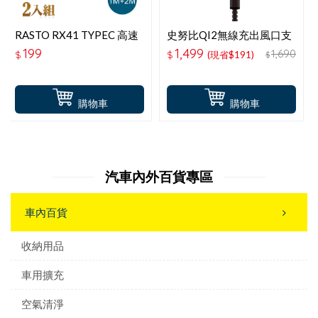
RASTO RX41 TYPEC 高速
史努比QI2無線充出風口支
QC3.0充電傳輸線雙入組
架-太空
199
1,499
1,690
$
$
(現省$191)
$
1M＋2M
購物車
購物車
汽車內外百貨專區
車內百貨
收納用品
車用擴充
空氣清淨