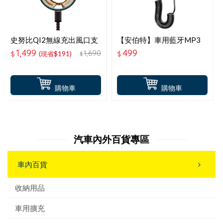
史努比QI2無線充出風口支
【安伯特】車用藍牙MP3
架-大臉
音樂播放器-ABT-E087
1,499
499
1,690
$
(現省$191)
$
$
購物車
購物車
汽車內外百貨專區
車內百貨
收納用品
車用擴充