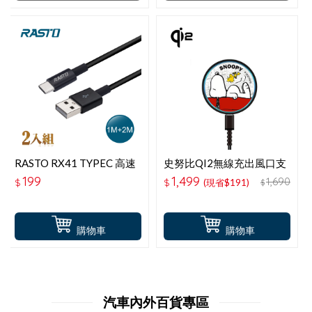
RASTO RX41 TYPEC 高速
史努比QI2無線充出風口支
QC3.0充電傳輸線雙入組
架-紅屋
199
1,499
1,690
$
$
(現省$191)
$
1M＋2M
購物車
購物車
汽車內外百貨專區