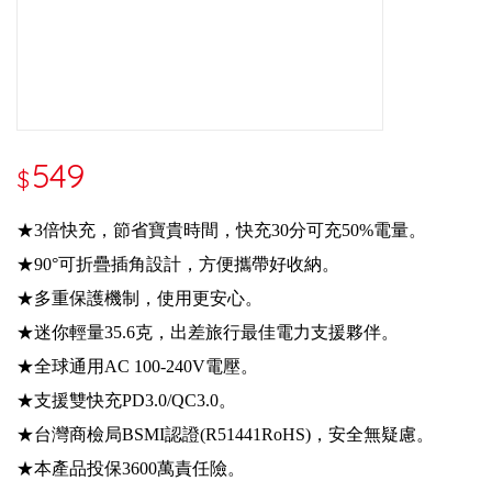
549
$
★3倍快充，節省寶貴時間，快充30分可充50%電量。
★90°可折疊插角設計，方便攜帶好收納。
★多重保護機制，使用更安心。
★迷你輕量35.6克，出差旅行最佳電力支援夥伴。
★全球通用AC 100-240V電壓。
★支援雙快充PD3.0/QC3.0。
★台灣商檢局BSMI認證(R51441RoHS)，安全無疑慮。
★本產品投保3600萬責任險。