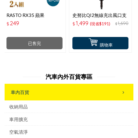
RASTO RX35 蘋果
史努比QI2無線充出風口支
LIGHTNING 充電傳輸線雙
架-紅屋
249
1,499
1,690
$
$
(現省$191)
$
入組1M＋2M
已售完
購物車
汽車內外百貨專區
車內百貨
收納用品
車用擴充
空氣清淨