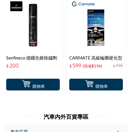
Senfineco 德國先鋒除鏽劑
CARMATE 高級輪圈硬化型
450ML 9995
鍍膜劑-C161
200
599
795
$
$
(現省$196)
$
購物車
購物車
汽車內外百貨專區
車內百貨