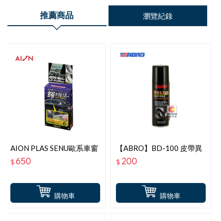
推薦商品
瀏覽紀錄
AION PLAS SENU歐系車窗
【ABRO】BD-100 皮帶異
鋁飾條除鏽拋光＋鍍膜組
常保養噴劑(170G)-200
650
200
$
$
購物車
購物車