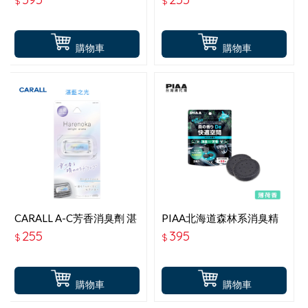
$
$
購物車
購物車
CARALL A-C芳香消臭劑 湛
PIAA北海道森林系消臭精
藍之光 J3676
油 薄荷香 KK-TD2
255
395
$
$
購物車
購物車