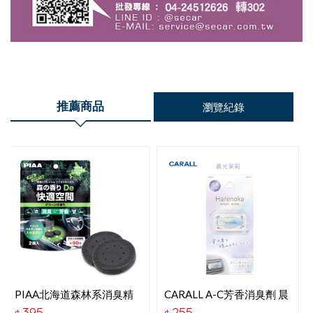
推薦商品
瀏覽紀錄
PIAA北海道森林系消臭精
CARALL A-C芳香消臭劑 晨
油 草本香 KK-TD3
光茉莉 J3677
395
255