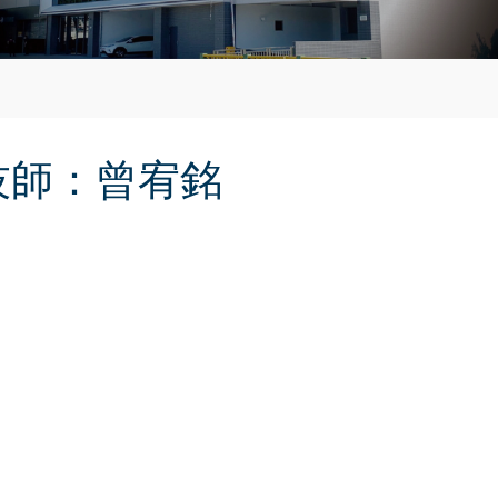
技師：曾宥銘