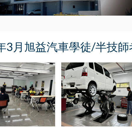
5年3月旭益汽車學徒/半技