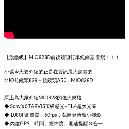
【旗艦級】MIO828D前後鏡頭行車紀錄器 登場！！！
小張今天要介紹的正是在資訊展大熱賣的
MIO前鏡頭828＋後鏡頭A50＝MIO828D
馬上為大家介紹MIO828的強大規格：
◆ Sony's STARVIS頂級感光~F1.4超大光圈
◆ 1080P高畫質，60fps，截圖更清晰少殘影
◆ 內建GPS，時間、經緯度、測速提醒３合一