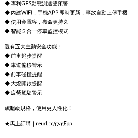
◆ 專利GPS動態測速雙預警
◆ 內建WIFI，手機APP 即時更新，事故自動上傳手機
◆ 使用金電容，壽命更持久
◆ 智能２合一停車監控模式
還有五大主動安全功能：
◆ 前車起步提醒
◆ 車道偏移警示
◆ 前車碰撞提醒
◆ 大燈開啟提醒
◆ 疲勞駕駛警示
旗艦級規格，使用更人性化！
★馬上訂購｜reurl.cc/gvgEpp