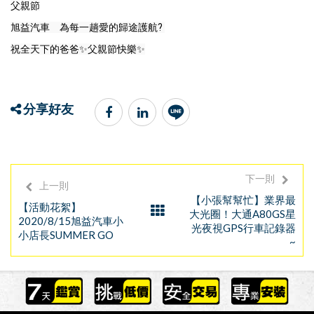
父親節
旭益汽車　為每一趟愛的歸途護航? 
祝全天下的爸爸✨父親節快樂✨
分享好友
下一則
上一則
【小張幫幫忙】業界最
【活動花絮】
大光圈！大通A80GS星
2020/8/15旭益汽車小
光夜視GPS行車記錄器
小店長SUMMER GO
~