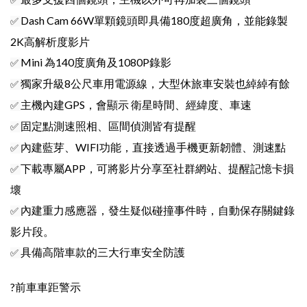
✅ 
Dash Cam 66W單顆鏡頭即具備180度超廣角，並能錄製
✅ 
2K高解析度影片
Mini 為140度廣角及1080P錄影
✅ 
獨家升級8公尺車用電源線，大型休旅車安裝也綽綽有餘
✅ 
主機內建GPS，會顯示 衛星時間、經緯度、車速
✅ 
固定點測速照相、區間偵測皆有提醒
✅ 
內建藍芽、WIFI功能，直接透過手機更新韌體、測速點
✅ 
下載專屬APP，可將影片分享至社群網站、提醒記憶卡損
✅ 
壞
內建重力感應器，發生疑似碰撞事件時，自動保存關鍵錄
✅ 
影片段。
具備高階車款的三大行車安全防護
✅ 
?前車車距警示