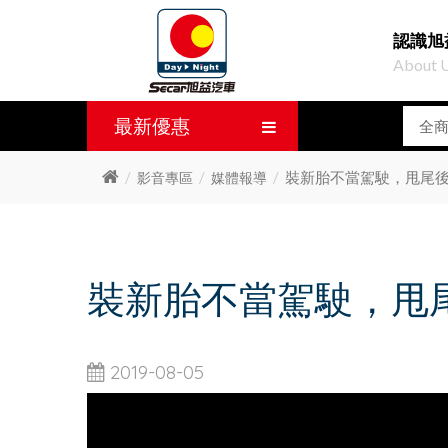
認識旭
About 
最新優惠
裝新胎不當駕駛，甩尾
影音專區
媒體報導
裝新胎不當駕駛，甩
2019-08-05