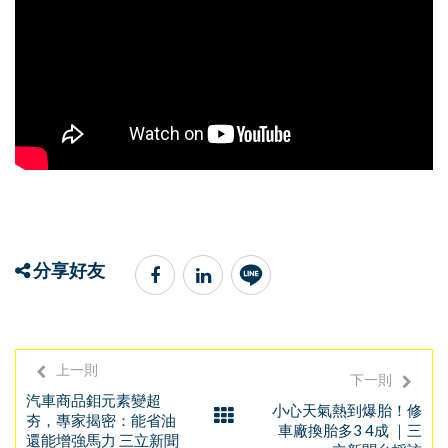
分享好友
上一則
下一則
汽車商品鉬元素變超
小心天氣熱到爆胎！修
夯，專家揭密：能省油
車廠換胎多3 4成 ｜三
還能增強馬力 三立新聞