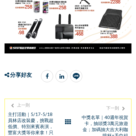
分享好友
上一則
下一則
主打活動｜5/17-5/18
中獎名單｜40週年祝賀
員林店改裝慶，挑戰超
卡，抽頭獎3萬元旅遊
低價、特別來賓表演，
金；加碼抽大吉大利咖
豐富大獎等你來拿！只
啡杯+毛巾組