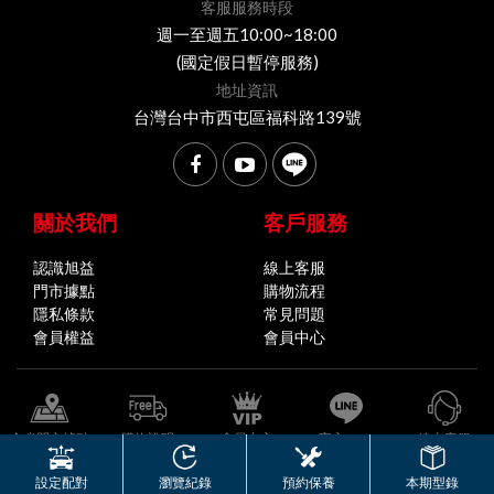
客服服務時段
週一至週五10:00~18:00
(國定假日暫停服務)
地址資訊
台灣台中市西屯區福科路139號
關於我們
客戶服務
認識旭益
線上客服
門市據點
購物流程
隱私條款
常見問題
會員權益
會員中心
全省門市據點
購物說明
會員中心
官方LINE
線上客服
© 2026 旭益汽車 版權所有
設定配對
瀏覽紀錄
預約保養
本期型錄