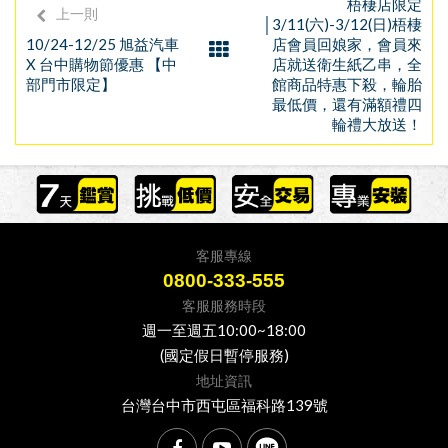
梧棲店限定
上一則
│3/11(六)-3/12(日)梧棲
10/24-12/25 旭益汽車
店會員回娘家，會員來
X 台中購物節優惠 【中
店就送衛生紙乙串，全
部門市限定】
館商品特惠下殺，輪胎
最低價，還有滿額禮四
輪禮大放送！
客服專線
0800-333-555
客服服務時段
週一至週五10:00~18:00
(國定假日暫停服務)
地址資訊
台灣台中市西屯區福科路139號