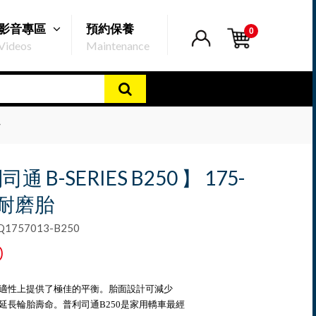
影音專區
預約保養
0
Videos
Maintenance
胎
通 B-SERIES B250 】 175-
3耐磨胎
757013-B250
0
適性上提供了極佳的平衡。胎面設計可減少
延長輪胎壽命。普利司通B250是家用轎車最經