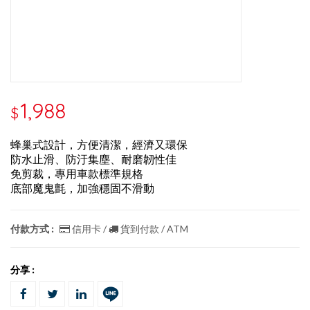
1,988
$
蜂巢式設計，方便清潔，經濟又環保
防水止滑、防汙集塵、耐磨韌性佳
免剪裁，專用車款標準規格
底部魔鬼氈，加強穩固不滑動
付款方式 :
信用卡 /
貨到付款 / ATM
分享 :