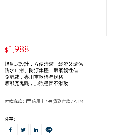
1,988
$
蜂巢式設計，方便清潔，經濟又環保
防水止滑、防汙集塵、耐磨韌性佳
免剪裁，專用車款標準規格
底部魔鬼氈，加強穩固不滑動
付款方式 :
信用卡 /
貨到付款 / ATM
分享 :