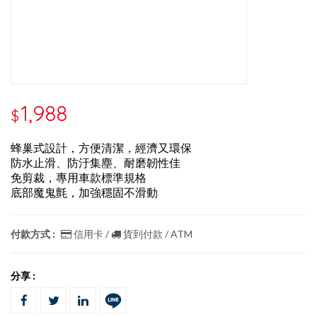
1,988
$
蜂巢式設計，方便清潔，經濟又環保
防水止滑、防汙集塵、耐磨韌性佳
免剪裁，專用車款標準規格
底部魔鬼氈，加強穩固不滑動
付款方式 :
信用卡 /
貨到付款 / ATM
分享 :