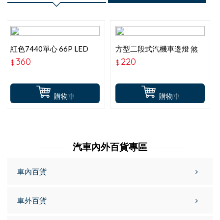
紅色7440單心 66P LED
方型二段式汽機車邉燈 煞
12V KY-23-7440R
車警示燈
360
220
$
$
購物車
購物車
汽車內外百貨專區
車內百貨
車外百貨